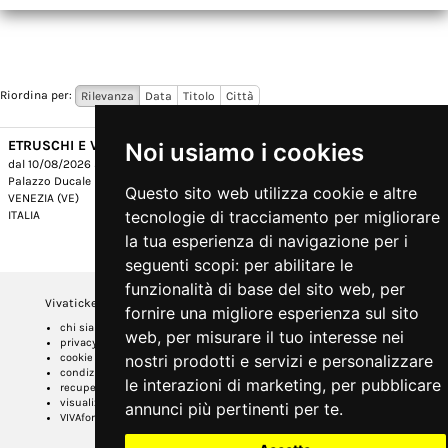
Riordina per:
Rilevanza
Data
Titolo
Città
ETRUSCHI E VENETI. ACQUE, CULTI E SANTUARI
Noi usiamo i cookies
dal 10/08/2026 al 29/09/2026
ACQUISTA
Palazzo Ducale
Questo sito web utilizza cookie e altre
VENEZIA (VE)
tecnologie di tracciamento per migliorare
ITALIA
la tua esperienza di navigazione per i
seguenti scopi:
per abilitare le
funzionalità di base del sito web
,
per
Vivaticket
Aiuto e Assistenza
fornire una migliore esperienza sul sito
chi siamo
guida al servizio
web
,
per misurare il tuo interesse nei
privacy
domande frequenti
cookie
nostri prodotti e servizi e personalizzare
modalità di pagamento
condizioni generali
assistenza
le interazioni di marketing
,
per pubblicare
recupero prenotazioni
odr
visualizza ricevuta
fatturazione elettronica
annunci più pertinenti per te
.
VIVAforVoucher
scelta spettacoli in
abbonamento