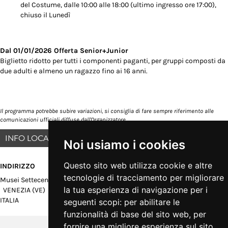
del Costume, dalle 10:00 alle 18:00 (ultimo ingresso ore 17:00),
chiuso il Lunedì
Dal 01/01/2026 Offerta Senior+Junior
Biglietto ridotto per tutti i componenti paganti, per gruppi composti da
due adulti e almeno un ragazzo fino ai 16 anni.
Il programma potrebbe subire variazioni, si consiglia di fare sempre riferimento alle
comunicazioni ufficiali diffuse dall'Organizzatore
INFO LOCATION
Noi usiamo i cookies
Questo sito web utilizza cookie e altre
INDIRIZZO
tecnologie di tracciamento per migliorare
Musei Settecento Veneziano
la tua esperienza di navigazione per i
VENEZIA (VE)
ITALIA
seguenti scopi:
per abilitare le
funzionalità di base del sito web
,
per
fornire una migliore esperienza sul sito